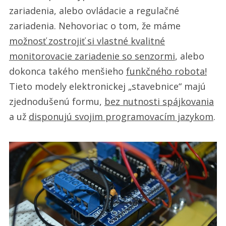
zariadenia, alebo ovládacie a regulačné
zariadenia. Nehovoriac o tom, že máme
možnosť zostrojiť si vlastné kvalitné
monitorovacie zariadenie so senzormi
, alebo
dokonca takého menšieho
funkčného robota!
Tieto modely elektronickej „stavebnice“ majú
zjednodušenú formu,
bez nutnosti spájkovania
a už
disponujú svojim programovacím jazykom
.