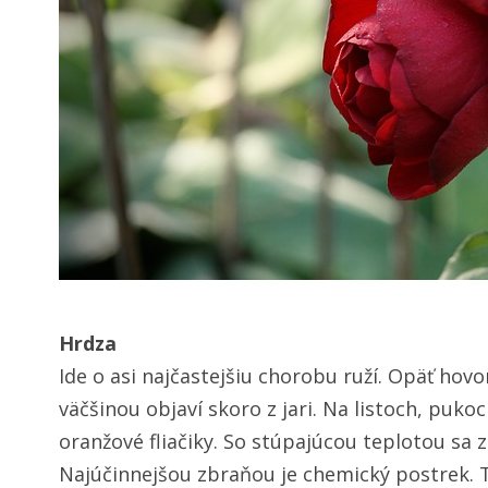
Hrdza
Ide o asi najčastejšiu chorobu ruží. Opäť hov
väčšinou objaví skoro z jari. Na listoch, puk
oranžové fliačiky. So stúpajúcou teplotou sa z
Najúčinnejšou zbraňou je chemický postrek. Te