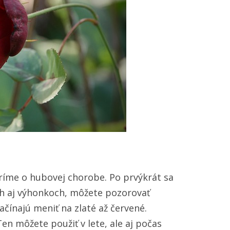
oríme o hubovej chorobe. Po prvýkrát sa
och aj výhonkoch, môžete pozorovať
ačínajú meniť na zlaté až červené.
n môžete použiť v lete, ale aj počas