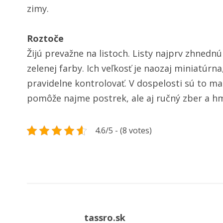
zimy.
Roztoče
Žijú prevažne na listoch. Listy najprv zhnedn
zelenej farby. Ich veľkosť je naozaj miniatúrn
pravidelne kontrolovať. V dospelosti sú to ma
pomôže najme postrek, ale aj ručný zber a hmy
4.6/5 - (8 votes)
tassro.sk