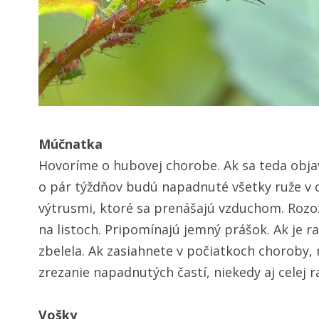
Múčnatka
Hovoríme o hubovej chorobe. Ak sa teda objav
o pár týždňov budú napadnuté všetky ruže v o
výtrusmi, ktoré sa prenášajú vzduchom. Rozoz
na listoch. Pripomínajú jemný prášok. Ak je r
zbelela. Ak zasiahnete v počiatkoch choroby,
zrezanie napadnutých častí, niekedy aj celej ra
Vošky