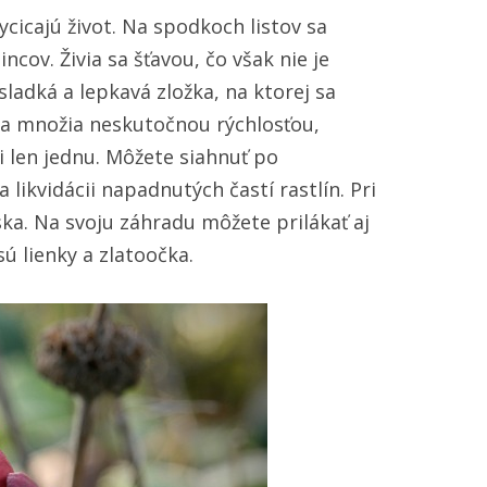
ycicajú život. Na spodkoch listov sa
ncov. Živia sa šťavou, čo však nie je
sladká a lepkavá zložka, na ktorej sa
sa množia neskutočnou rýchlosťou,
i len jednu. Môžete siahnuť po
ikvidácii napadnutých častí rastlín. Pri
a. Na svoju záhradu môžete prilákať aj
ú lienky a zlatoočka.