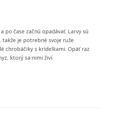
ú a po čase začnú opadávať. Larvy sú
a, takže je potrebné svoje ruže
lé chrobáčiky s krídelkami. Opäť raz
z, ktorý sa nimi živí.