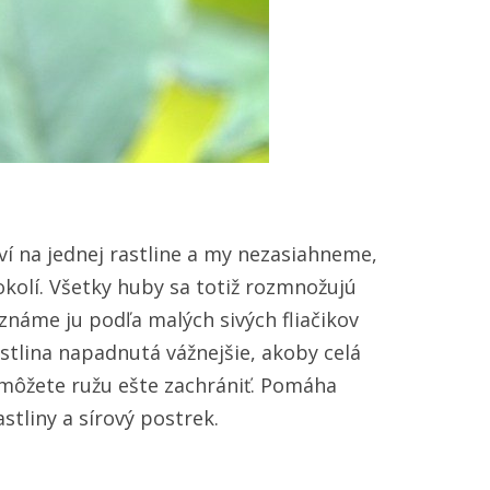
í na jednej rastline a my nezasiahneme,
kolí. Všetky huby sa totiž rozmnožujú
náme ju podľa malých sivých fliačikov
astlina napadnutá vážnejšie, akoby celá
 môžete ružu ešte zachrániť. Pomáha
stliny a sírový postrek.