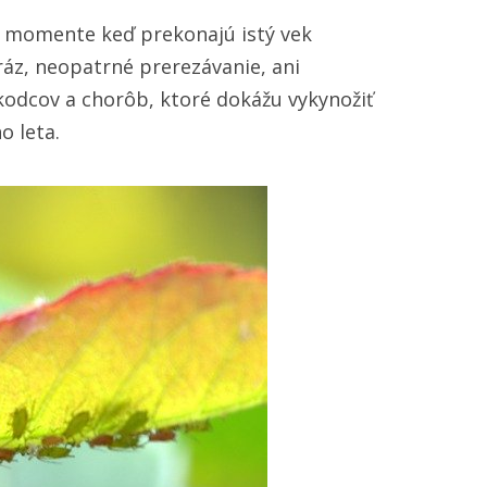
V momente keď prekonajú istý vek
áz, neopatrné prerezávanie, ani
škodcov a chorôb, ktoré dokážu vykynožiť
o leta.