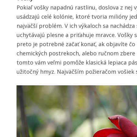
Pokiaľ vošky napadnú rastlinu, doslova z nej v
usádzajú celé kolónie, ktoré tvoria milióny jedi
najväčší problém. V ich výkaloch sa nachádza 
uchytávajú plesne a priťahuje mravce. Vošky 
preto je potrebné začať konať, ak objavíte čo 
chemických postrekoch, alebo ručnom zbere a l
tomto vám veľmi pomôže klasická lepiaca pásk
užitočný hmyz. Najväčším požieračom vošiek s